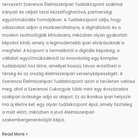
tervezett Szerencsi Élelmiszeripari Tudásközpont szakmai
irányait és céljait teszi kézzelfoghatóvá, partnerségi
együttműködés formájában. A Tudásközpont célja, hogy
válaszokat adjon a munkaerőhiányra, a digitalizáció és a
modern technológiák kihívásaira, miközben olyan gyakorlati
képzést kínál, amely a legmodernebb ipari elvárásoknak is
megfelel. A központ a termeléstől a digitális képzésig, a
vállalati együttműködéstől az innovációig egy komplex
tudásbázist hoz létre, amellyel hosszú távon erősítheti a
térség és az ország élelmiszeripari versenyképességét. A
Szerencsi Élelmiszeripari Tudásközpont azon a területen valósul
meg, ahol a Szerencsi Cukorgyár több mint egy évszázados
szakipari öröksége adja az alapot. Ez az ikonikus ipari helyszín
ma új életre kel: egy olyan tudásközpont épül, amely tiszteleg
a múlt előtt, miközben a jövő élelmiszeripari
szakembergenerációját képzi.
Read More »