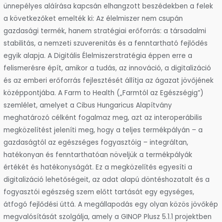
ünnepélyes aláírása kapcsán elhangzott beszédekben a felek
a következőket emelték ki: Az élelmiszer nem csupán
gazdasági termék, hanem stratégiai erőforrás: a társadalmi
stabilitás, a nemzeti szuverenitás és a fenntartható fejlődés
egyik alapja. A Digitális Élelmiszerstratégia éppen erre a
felismerésre épít, amikor a tudás, az innováció, a digitalizáció
és az emberi erőforrás fejlesztését állítja az ágazat jövőjének
középpontjába. A Farm to Health („Farmtól az Egészségig”)
szemlélet, amelyet a Cibus Hungaricus Alapítvány
meghatározó célként fogalmaz meg, azt az interoperábilis
megközelítést jeleníti meg, hogy a teljes termékpályán – a
gazdaságtól az egészséges fogyasztóig – integráltan,
hatékonyan és fenntarthatóan növeljük a termékpályák
értékét és hatékonyságát. Ez a megközelítés egyesíti a
digitalizáció lehetőségeit, az adat alapú döntéshozatalt és a
fogyasztói egészség szem előtt tartását egy egységes,
átfogó fejlődési úttá. A megállapodás egy olyan közös jövőkép
megvalósítását szolgálja, amely a GINOP Plusz 5.1.1 projektben