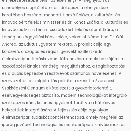
emlékezetesebbé tenni az eseményt. A megnyitón az
ünnepélyes alapkőletétel és időkapszula elhelyezése
keretében beszédet mondott Hankó Balázs, a kultúráért és
innovációért felelős miniszter és dr. Koncz Zsófia, a Kulturális és
Innovációs Minisztérium családokért felelős államtitkára, a
térség országgyűlési képviselője, valamint Némethné Dr. Gál
Andrea, az Edutus Egyetem rektora. A projekt célja egy
korszerű, országos és régiós igényekhez illeszkedő
élelmiszeripari tudásközpont létrehozása, amely hozzájárul a
szakképzési kínálat minőségi megújításához, a foglalkoztatás
és a duális képzésben résztvevők számának növeléséhez. A
szervezet és a szolgáltatás politikája szerint a Szerencsi
Szakképzési Centrum elkötelezett a gyakorlatorientált,
esélyegyenlőséget biztosító, modern technológiákat integráló
szakképzés iránt, különös figyelmet fordítva a hátrányos
helyzetűek integrálására. A fejlesztés célja egy olyan
élelmiszeripari tudásközpont létrehozása, amely megfelel az
iparág jövőbeli technológiai és munkaerőpiaci kihívásainak, és