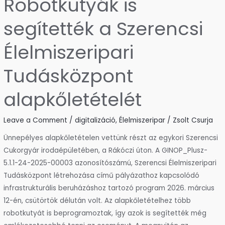
Robotkutyák is
segítették a Szerencsi
Élelmiszeripari
Tudásközpont
alapkőletételét
Leave a Comment
/
digitalizáció
,
Élelmiszeripar
/
Zsolt Csurja
Ünnepélyes alapkőletételen vettünk részt az egykori Szerencsi
Cukorgyár irodaépületében, a Rákóczi úton. A GINOP_Plusz-
5.1.1-24-2025-00003 azonosítószámú, Szerencsi Élelmiszeripari
Tudásközpont létrehozása című pályázathoz kapcsolódó
infrastrukturális beruházáshoz tartozó program 2026. március
12-én, csütörtök délután volt. Az alapkőletételhez több
robotkutyát is beprogramoztak, így azok is segítették még