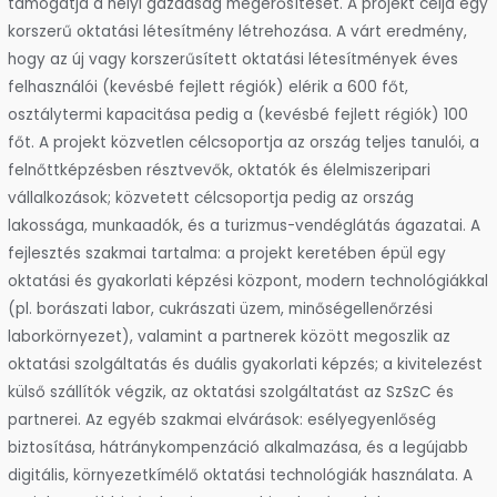
támogatja a helyi gazdaság megerősítését. A projekt célja egy
korszerű oktatási létesítmény létrehozása. A várt eredmény,
hogy az új vagy korszerűsített oktatási létesítmények éves
felhasználói (kevésbé fejlett régiók) elérik a 600 főt,
osztálytermi kapacitása pedig a (kevésbé fejlett régiók) 100
főt. A projekt közvetlen célcsoportja az ország teljes tanulói, a
felnőttképzésben résztvevők, oktatók és élelmiszeripari
vállalkozások; közvetett célcsoportja pedig az ország
lakossága, munkaadók, és a turizmus-vendéglátás ágazatai. A
fejlesztés szakmai tartalma: a projekt keretében épül egy
oktatási és gyakorlati képzési központ, modern technológiákkal
(pl. borászati labor, cukrászati üzem, minőségellenőrzési
laborkörnyezet), valamint a partnerek között megoszlik az
oktatási szolgáltatás és duális gyakorlati képzés; a kivitelezést
külső szállítók végzik, az oktatási szolgáltatást az SzSzC és
partnerei. Az egyéb szakmai elvárások: esélyegyenlőség
biztosítása, hátránykompenzáció alkalmazása, és a legújabb
digitális, környezetkímélő oktatási technológiák használata. A