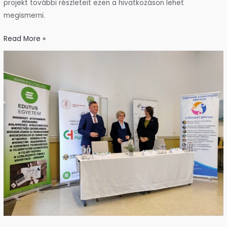
projekt további részleteit ezen a hivatkozáson lehet
megismerni.
Read More »
Együttműködés
jött
létre
a
Szerencsi
Élelmiszeripari
Tudásközpont
szakmai
támogatására