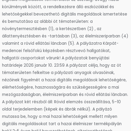
körülmények között, a rendelkezésre álló eszközökkel és
lehetőségekkel bevezethető digitális megoldások ismertetése
és bemutatása az alábbi öt tématerületen: a
növénytermesztésben (1), a kertészetben (2) , az
állattenyésztésben és -tartásban (3), az élelmiszeriparban (4)
valamint a rövid ellátási láncban (5). A pályázatra Kárpát-
medencei felsőfokú képzésben résztvevő hallgatókat,
hallgatói csoportokat várunk! A pályázatok benyújtási
határideje 2026 január 10. 23:59 A pályázat célja, hogy az öt
tématerületen felkeltse a pályázati anyagok olvasóinak,
nézőinek figyelmét a hazai digitális megoldások lehetőségére,
elérhetőségére, hasznosságára és szükségességére a mai
mezőgazdaságban, élelmiszeriparban és rövid ellátási láncban.
A pályázat két részből áll: Rövid elemzés összeállítása, 5–10
oldal terjedelemben (képek és ábrák nélkül). A pályázó
mutassa be, hogy a mai hazai lehetőségek mellett milyen
digitális megoldásokat tart a hazai élelmiszer termékpályán