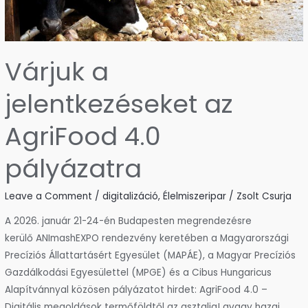
Várjuk a
jelentkezéseket az
AgriFood 4.0
pályázatra
Leave a Comment
/
digitalizáció
,
Élelmiszeripar
/
Zsolt Csurja
A 2026. január 21-24-én Budapesten megrendezésre
kerülő ANImashEXPO rendezvény keretében a Magyarországi
Precíziós Állattartásért Egyesület (MAPÁE), a Magyar Precíziós
Gazdálkodási Egyesülettel (MPGE) és a Cibus Hungaricus
Alapítvánnyal közösen pályázatot hirdet: AgriFood 4.0 –
Digitális megoldások termőföldtől az asztalig! avagy hazai