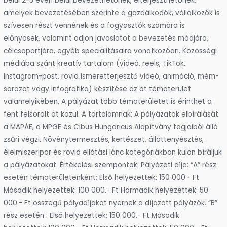
belül 2-5 éven belül bevezethetőnek, elterjeszthetőnek,
amelyek bevezetésében szerinte a gazdálkodók, vállalkozók is
szívesen részt vennének és a fogyasztók számára is
előnyösek, valamint adjon javaslatot a bevezetés módjára,
célcsoportjára, egyéb specialitásaira vonatkozóan. Közösségi
médiába szánt kreatív tartalom (videó, reels, TikTok,
Instagram-post, rövid ismeretterjesztő videó, animáció, mém-
sorozat vagy infografika) készítése az öt tématerület
valamelyikében. A pályázat több tématerületet is érinthet a
fent felsorolt öt közül. A tartalomnak: A pályázatok elbírálását
a MAPÁE, a MPGE és Cibus Hungaricus Alapítvány tagjaiból álló
zsűri végzi. Növénytermesztés, kertészet, állattenyésztés,
élelmiszeripar és rövid ellátási lánc kategóriákban külön bíráljuk
a pályázatokat. Értékelési szempontok: Pályázati díja: “A” rész
esetén tématerületenként: Első helyezettek: 150 000.- Ft
Második helyezettek: 100 000.- Ft Harmadik helyezettek: 50
000.- Ft összegű pályadíjakat nyernek a díjazott pályázók. “B”
rész esetén : Első helyezettek: 150 000.- Ft Második